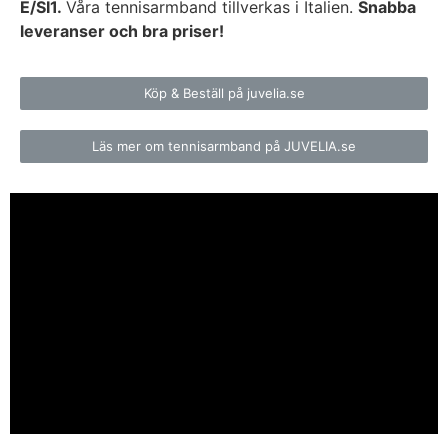
E/SI1.
Våra tennisarmband tillverkas i Italien.
Snabba
leveranser och bra priser!
Köp & Beställ på juvelia.se
Läs mer om tennisarmband på JUVELIA.se