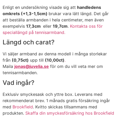
Enligt en undersökning visade sig att
handledens
omkrets (+1,3-1,5cm)
brukar vara lätt längd. Det går
att beställa armbanden i hela centimeter, men även
exempelvis
17,3cm
eller
19,7cm
.
Kontakta oss för
speciallängd på tennisarmband.
Längd och carat?
Vi säljer armband av denna modell i många storlekar
från
(0,75ct)
upp till
(10,00ct)
.
Maila
jonas@juvelia.se
för om du vill veta mer om
tennisarmbanden.
Vad ingår?
Exklusiv smyckesask och yttre box. Leverans med
rekommenderat brev. 1 månads gratis försäkring ingår
med
Brookfield
. Kvitto skickas tillsammans med
produkten.
Skaffa din smyckesförsäkring hos Brookfield